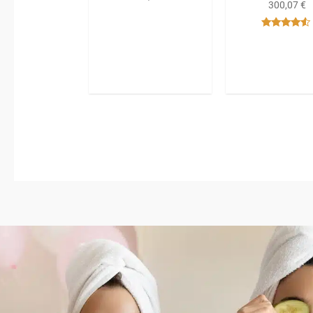
300,07
€
Bewertet
mit
4.33
von 5