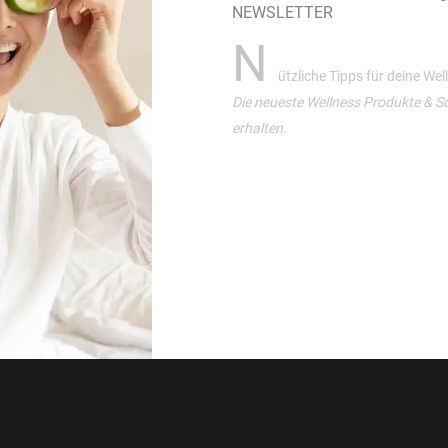
NEWSLETTER
N
ützliche Tipps für deine We
Die neueste Wellness Produkte & S
erhalten.