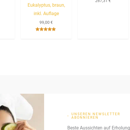
267,31
€
Eukalyptus, braun,
inkl. Auflage
99,00
€
Bewertet mit
5.00
von 5
UNSEREN NEWSLETTER
ABONNIEREN
Beste Aussichten auf Erholun