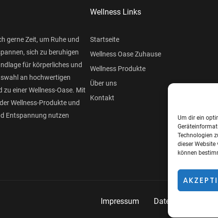
Wellness Links
ch gerne Zeit, um Ruhe und
Startseite
spannen, sich zu beruhigen
Wellness Oase Zuhause
undlage für körperliches und
Wellness Produkte
Auswahl an hochwertigen
Über uns
 zu einer Wellness-Oase. Mit
Kontakt
der Wellness-Produkte und
und Entspannung nutzen
Um dir ein opti
Geräteinformat
Technologien z
dieser Website 
können bestimm
AKZEPT
Impressum
Datenschutzerklär