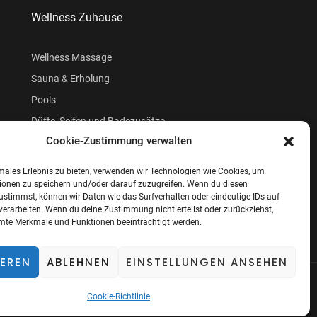
Wellness Zuhause
Wellness Massage
Sauna & Erholung
Pools
Düfte, Seifen und Badezusätze
Cookie-Zustimmung verwalten
Beauty
males Erlebnis zu bieten, verwenden wir Technologien wie Cookies, um
ionen zu speichern und/oder darauf zuzugreifen. Wenn du diesen
ustimmst, können wir Daten wie das Surfverhalten oder eindeutige IDs auf
verarbeiten. Wenn du deine Zustimmung nicht erteilst oder zurückziehst,
te Merkmale und Funktionen beeinträchtigt werden.
IEREN
ABLEHNEN
EINSTELLUNGEN ANSEHEN
ung
Cookie-Richtlinie (EU)
Cookie-Richtlinie