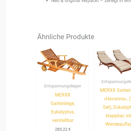
Neu & original verpackt – zerlegt in e
Ähnliche Produkte
Entspannungsli
Entspannungsliegen
MERXX Gartenl
MERXX
»Havanna«, (
Gartenliege,
Set), Eukalyp
Eukalyptus,
klappbar, ink
verstellbar
Wendeaufla
285,22
€