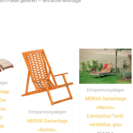
inem Paket geliefert – einfache Montage
egen
Entspannungsliegen
iege
MERXX Gartenliege
2er
»Naxos«,
tus,
Entspannungsliegen
Eukalyptus/Textil,
l.
MERXX Gartenliege
verstellbar, grau
ge
»Aurora«,