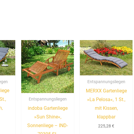
egen
Entspannungsliegen
iege
MERXX Gartenliege
t.,
»La Pelosa«, 1 St.,
Entspannungsliegen
n,
mit Kissen,
indoba Gartenliege
klappbar
»Sun Shine«,
Sonnenliege – IND-
225,28
€