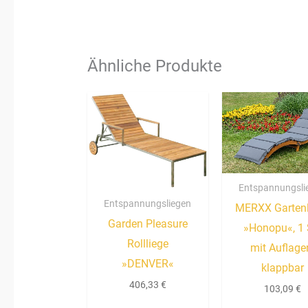
Ähnliche Produkte
Entspannungsli
Entspannungsliegen
MERXX Gartenl
Garden Pleasure
»Honopu«, 1 S
Rollliege
mit Auflage
»DENVER«
klappbar
406,33
€
103,09
€