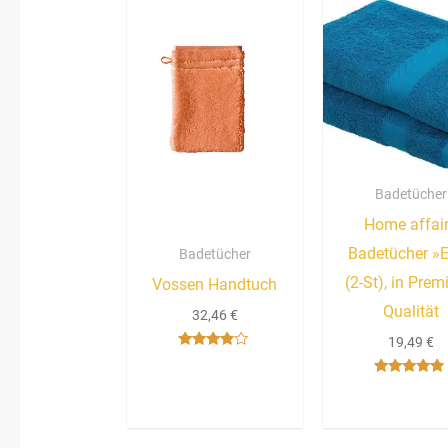
Badetücher
Home affai
Badetücher »
Badetücher
(2-St), in Pre
Vossen Handtuch
Qualität
32,46
€
19,49
€
Bewertet
mit
3.67
Bewertet
von 5
mit
4.67
von 5