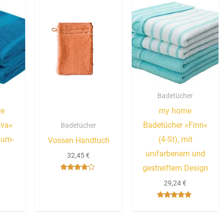
Badetücher
re
my home
Eva«
Badetücher »Finn«
Badetücher
mium-
(4-St), mit
Vossen Handtuch
unifarbenem und
32,45
€
gestreiftem Design
Bewertet
29,24
€
mit
3.67
von 5
Bewertet mit
5.00
von 5