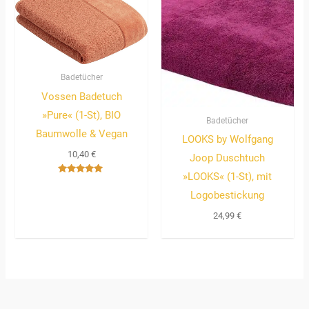
Badetücher
Vossen Badetuch
»Pure« (1-St), BIO
Badetücher
Baumwolle & Vegan
LOOKS by Wolfgang
10,40
€
Joop Duschtuch
»LOOKS« (1-St), mit
Bewertet
mit
Logobestickung
5.00
von 5
24,99
€