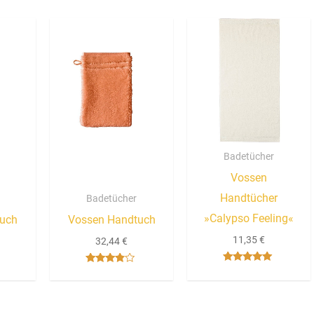
Badetücher
Vossen
Handtücher
Badetücher
»Calypso Feeling«
tuch
Vossen Handtuch
11,35
€
32,44
€
Bewertet mit
Bewertet
5.00
mit
von 5
3.67
von 5