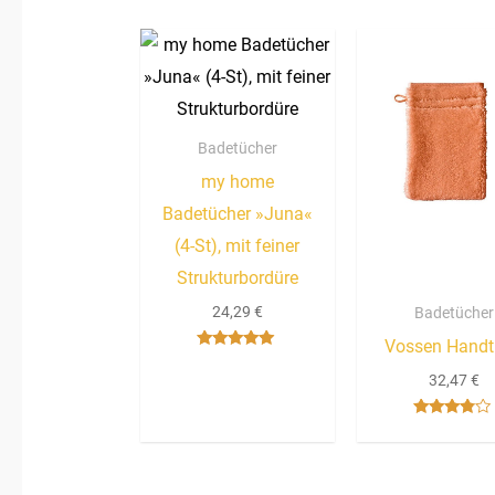
Badetücher
my home
Badetücher »Juna«
(4-St), mit feiner
Strukturbordüre
24,29
€
Badetücher
Vossen Hand
Bewertet mit
5.00
32,47
€
von 5
Bewertet
mit
3.67
von 5