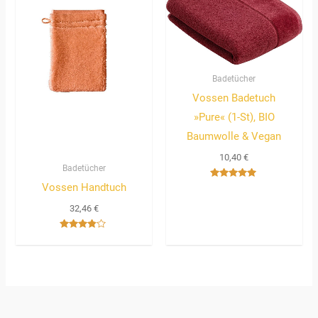
Badetücher
Vossen Badetuch
»Pure« (1-St), BIO
Baumwolle & Vegan
10,40
€
Badetücher
Bewertet
Vossen Handtuch
mit
5.00
32,46
€
von 5
Bewertet
mit
3.67
von 5