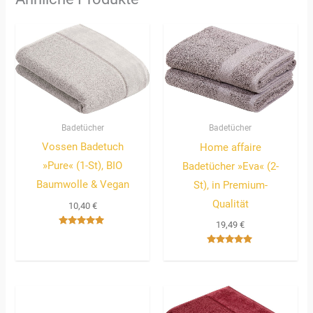
Badetücher
Badetücher
Vossen Badetuch
Home affaire
»Pure« (1-St), BIO
Badetücher »Eva« (2-
Baumwolle & Vegan
St), in Premium-
Qualität
10,40
€
19,49
€
Bewertet
mit
5.00
Bewertet
von 5
mit
5.00
von 5