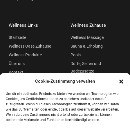
Wellness Links
Wellness Zuhause
Startseite
Wellness Massage
Wellness Oase Zuhause
Sauna & Erholung
Wellness Produkte
Pools
Über uns
Düfte, Seifen und
Badezusätze
Kontakt
Beauty
Cookie-Zustimmung verwalten
Um dir ein optimales Erlebnis zu bieten, verwenden wir Technologien wie
Cookies, um Geräteinformationen zu speichern und/oder darauf
zuzugreifen. Wenn du diesen Technologien zustimmst, können wir Daten
wie das Surfverhalten oder eindeutige IDs auf dieser Website verarbeiten.
Wenn du deine Zustimmung nicht erteilst oder zurückziehst, können
bestimmte Merkmale und Funktionen beeinträchtigt werden.
Copyright © 2026 Wellness Oase