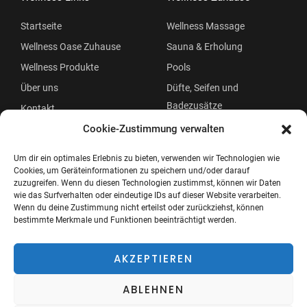
Startseite
Wellness Massage
Wellness Oase Zuhause
Sauna & Erholung
Wellness Produkte
Pools
Über uns
Düfte, Seifen und
Badezusätze
Kontakt
Beauty
Cookie-Zustimmung verwalten
Um dir ein optimales Erlebnis zu bieten, verwenden wir Technologien wie
Cookies, um Geräteinformationen zu speichern und/oder darauf
zuzugreifen. Wenn du diesen Technologien zustimmst, können wir Daten
wie das Surfverhalten oder eindeutige IDs auf dieser Website verarbeiten.
Wenn du deine Zustimmung nicht erteilst oder zurückziehst, können
bestimmte Merkmale und Funktionen beeinträchtigt werden.
Copyright © 2026 Wellness Oase
Menü
AKZEPTIEREN
ABLEHNEN