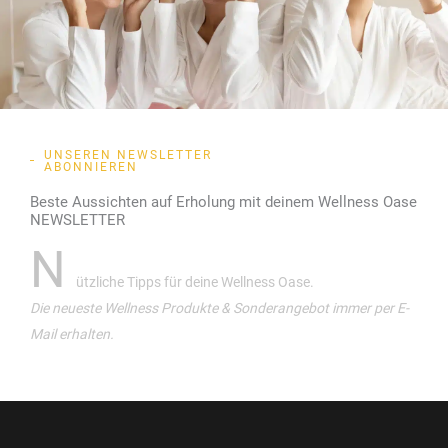
UNSEREN NEWSLETTER
ABONNIEREN
Beste Aussichten auf Erholung mit deinem Wellness Oase
NEWSLETTER
N
ützliche Tipps für deine Wellness Oase.
Die neueste Wellness Produkte & Sonderangebot immer per E-
Mail erhalten.