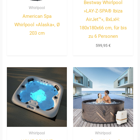
Bestway Whirlpool
Whirlpool
»LAY-Z-SPA® Ibiza
American Spa
AirJet™«, BxLxH:
Whirlpool »Alaska«, Ø
180x180x66 cm, für bis
203 cm
zu 6 Personen
599,95
€
Whirlpool
Whirlpool