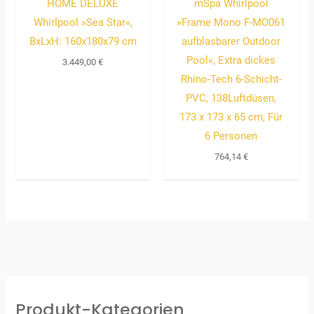
HOME DELUXE
mSpa Whirlpool
Whirlpool »Sea Star«,
»Frame Mono F-MO061
BxLxH: 160x180x79 cm
aufblasbarer Outdoor
Pool«, Extra dickes
3.449,00
€
Rhino-Tech 6-Schicht-
PVC, 138Luftdüsen,
173 x 173 x 65 cm, Für
6 Personen
764,14
€
Produkt-Kategorien