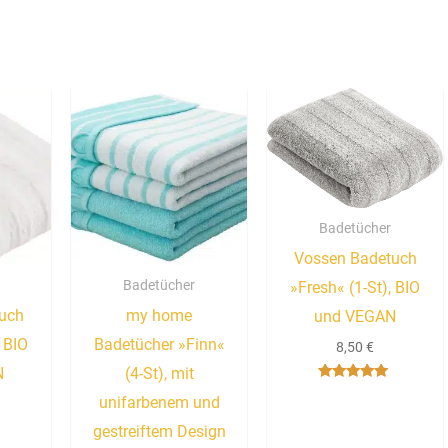
Badetücher
Vossen Badetuch
Badetücher
»Fresh« (1-St), BIO
uch
my home
und VEGAN
, BIO
Badetücher »Finn«
8,50
€
N
(4-St), mit
Bewertet mit
unifarbenem und
5.00
von 5
gestreiftem Design