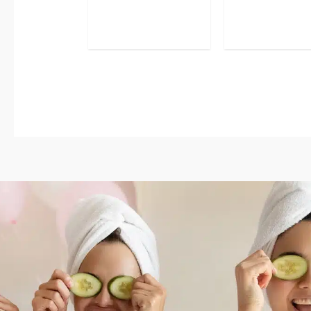
Bewertet
5.00
mit
von 5
3.67
von 5