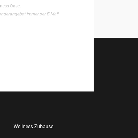
llness Oase.
onderangebot immer per E-Mail
Wellness Zuhause