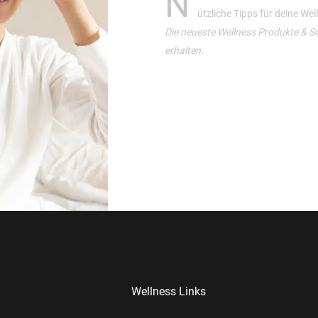
N
ützliche Tipps für deine We
Die neueste Wellness Produkte & S
erhalten.
Wellness Links