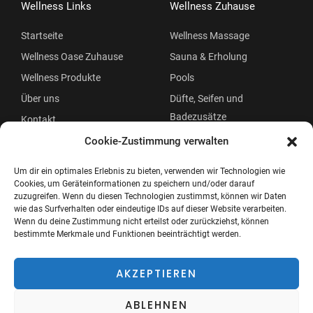
Wellness Links
Wellness Zuhause
Startseite
Wellness Massage
Wellness Oase Zuhause
Sauna & Erholung
Wellness Produkte
Pools
Über uns
Düfte, Seifen und
Badezusätze
Kontakt
Beauty
Cookie-Zustimmung verwalten
Um dir ein optimales Erlebnis zu bieten, verwenden wir Technologien wie
Cookies, um Geräteinformationen zu speichern und/oder darauf
zuzugreifen. Wenn du diesen Technologien zustimmst, können wir Daten
wie das Surfverhalten oder eindeutige IDs auf dieser Website verarbeiten.
Wenn du deine Zustimmung nicht erteilst oder zurückziehst, können
bestimmte Merkmale und Funktionen beeinträchtigt werden.
Copyright © 2026 Wellness Oase
Menü
AKZEPTIEREN
ABLEHNEN