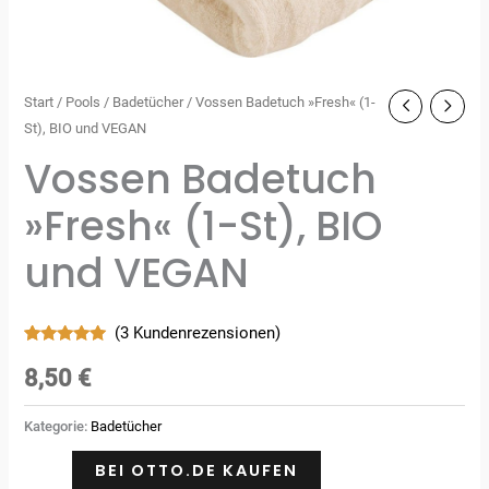
Start
/
Pools
/
Badetücher
/ Vossen Badetuch »Fresh« (1-
St), BIO und VEGAN
Vossen Badetuch
»Fresh« (1-St), BIO
und VEGAN
(
3
Kundenrezensionen)
Bewertet
3
mit
5.00
8,50
€
von 5,
basierend
auf
Kategorie:
Badetücher
Kundenbewertungen
BEI OTTO.DE KAUFEN