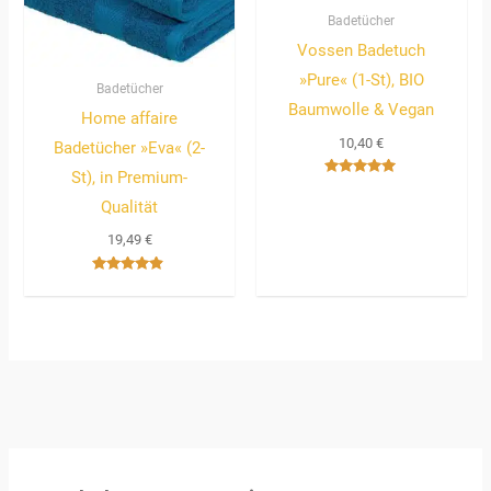
Badetücher
Vossen Badetuch
»Pure« (1-St), BIO
Badetücher
Baumwolle & Vegan
Home affaire
10,40
€
Badetücher »Eva« (2-
St), in Premium-
Bewertet
mit
Qualität
5.00
von 5
19,49
€
Bewertet
mit
4.67
von 5