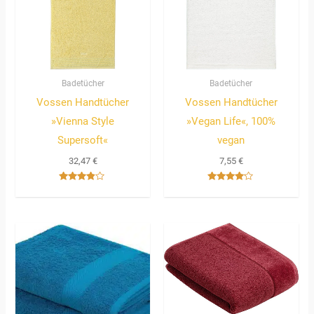
Badetücher
Badetücher
Vossen Handtücher
Vossen Handtücher
»Vienna Style
»Vegan Life«, 100%
Supersoft«
vegan
32,47
€
7,55
€
Bewertet
Bewertet
mit
mit
3.67
4.00
von 5
von 5