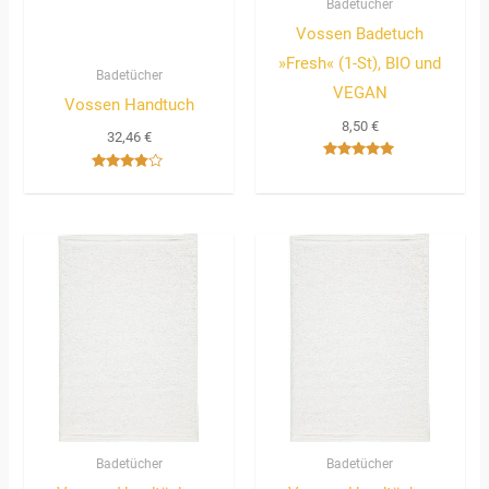
Badetücher
Vossen Badetuch
»Fresh« (1-St), BIO und
Badetücher
VEGAN
Vossen Handtuch
8,50
€
32,46
€
Bewertet
Bewertet
mit
mit
5.00
3.67
von 5
von 5
Badetücher
Badetücher