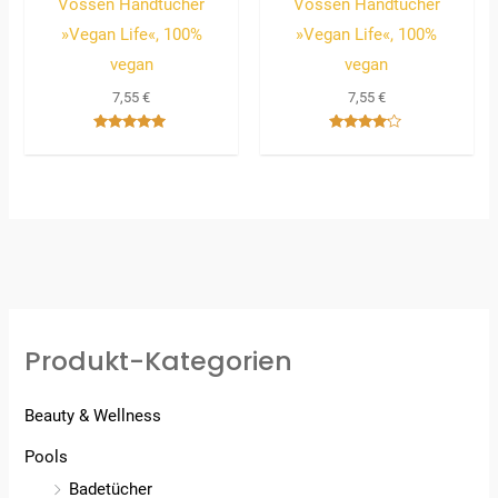
Vossen Handtücher
Vossen Handtücher
»Vegan Life«, 100%
»Vegan Life«, 100%
vegan
vegan
7,55
€
7,55
€
Bewertet
Bewertet
mit
mit
5.00
4.00
von 5
von 5
Produkt-Kategorien
Beauty & Wellness
Pools
Badetücher