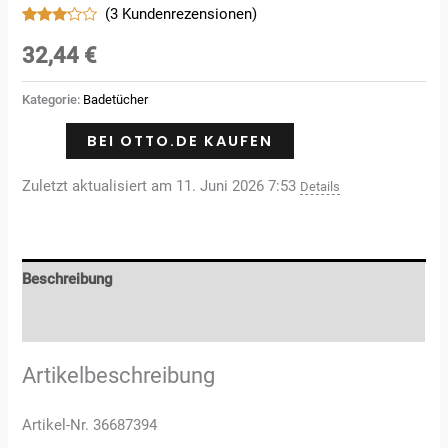
(
3
Kundenrezensionen)
Bewertet
3
mit
32,44
€
3.00
von 5,
basierend
Kategorie:
Badetücher
auf
Kundenbewertungen
BEI OTTO.DE KAUFEN
Zuletzt aktualisiert am 11. Juni 2026 7:53
Details
Beschreibung
Rezensionen (3)
Artikelbeschreibung
Artikel-Nr. 36687394