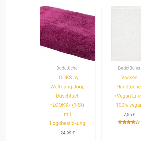
Badetücher
Badetücher
LOOKS by
Vossen
Wolfgang Joop
Handtüche
Duschtuch
»Vegan Life
»LOOKS« (1-St),
100% vega
mit
7,55
€
Logobestickung
Bewertet
mit
24,99
€
4.00
von 5