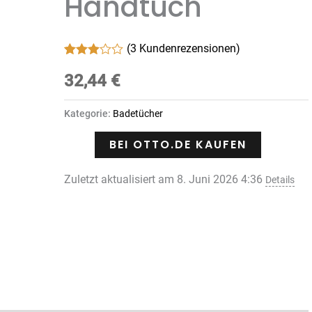
Handtuch
(
3
Kundenrezensionen)
Bewertet
3
mit
32,44
€
3.00
von 5,
basierend
Kategorie:
Badetücher
auf
Kundenbewertungen
BEI OTTO.DE KAUFEN
Zuletzt aktualisiert am 8. Juni 2026 4:36
Details