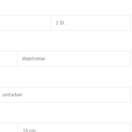
2 St.
Webfrottier
unifarben
16 cm