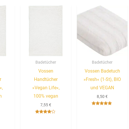
Badetücher
Badetücher
Vossen
Vossen Badetuch
r
Handtücher
»Fresh« (1-St), BIO
«,
»Vegan Life«,
und VEGAN
n
100% vegan
8,50
€
7,55
€
Bewertet mit
5.00
von 5
Bewertet
mit
4.00
von 5