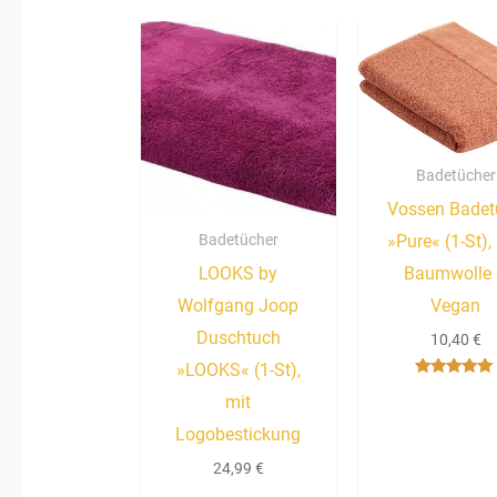
Badetücher
Vossen Badet
Badetücher
»Pure« (1-St),
LOOKS by
Baumwolle
Wolfgang Joop
Vegan
Duschtuch
10,40
€
»LOOKS« (1-St),
Bewertet mit
mit
5.00
von 5
Logobestickung
24,99
€