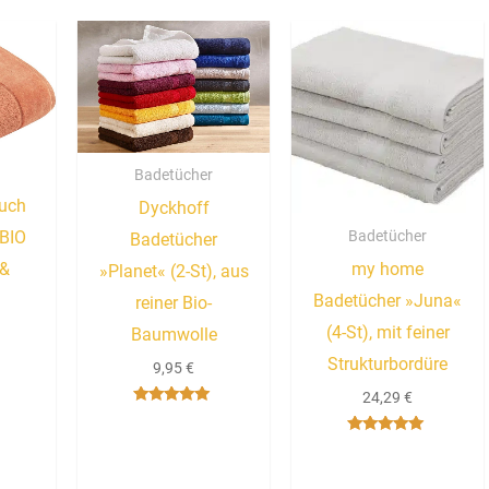
Badetücher
uch
Dyckhoff
Badetücher
 BIO
Badetücher
my home
 &
»Planet« (2-St), aus
Badetücher »Juna«
reiner Bio-
(4-St), mit feiner
Baumwolle
Strukturbordüre
9,95
€
24,29
€
Bewertet mit
5.00
von 5
Bewertet mit
5.00
von 5