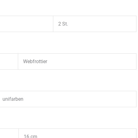
2 St.
Webfrottier
unifarben
16 cm