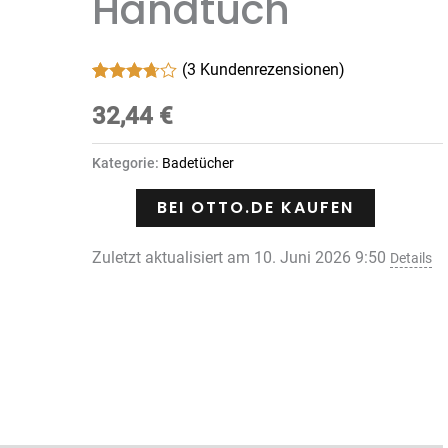
Handtuch
(
3
Kundenrezensionen)
Bewertet
3
mit
32,44
3.67
€
von 5,
basierend
auf
Kategorie:
Badetücher
Kundenbewertungen
BEI OTTO.DE KAUFEN
Zuletzt aktualisiert am 10. Juni 2026 9:50
Details