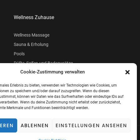
Wellness Zuhause
Wellness Massage
Sauna & Erholung
Pools
Düfte, Seifen und Badezusätze
Cookie-Zustimmung verwalten
Beauty
males Erlebnis zu bieten, verwenden wir Technologien wie Cookies, um
ionen zu speichern und/oder darauf zuzugreifen. Wenn du diesen
ustimmst, können wir Daten wie das Surfverhalten oder eindeutige IDs auf
verarbeiten. Wenn du deine Zustimmung nicht erteilst oder zurückziehst,
te Merkmale und Funktionen beeinträchtigt werden.
IEREN
ABLEHNEN
EINSTELLUNGEN ANSEHEN
ung
Cookie-Richtlinie (EU)