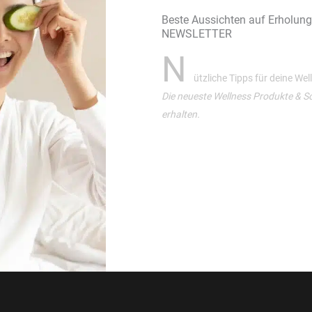
Beste Aussichten auf Erholun
NEWSLETTER
N
ützliche Tipps für deine We
Die neueste Wellness Produkte & S
erhalten.