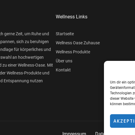
Wellness Links
ch gerne Zeit, um Ruhe und
Startseite
spannen, sich zu beruhigen
Wellness Oase Zuhause
undlage für körperliches und
Wellness Produkte
Auswahl an hochwertigen
Über uns
 zu einer Wellness-Oase. Mit
Kontakt
der Wellness-Produkte und
und Entspannung nutzen
Um dir ein opti
Geräteinformat
Technologien z
dieser Website 
können bestimm
AKZEPT
Impressum
Datenschutzerklär