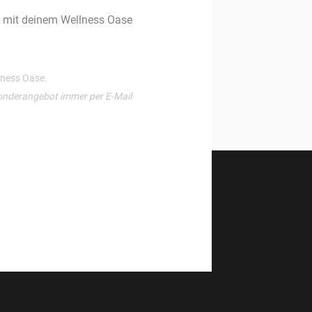
g mit deinem Wellness Oase
llness Oase.
onderangebot immer per E-Mail