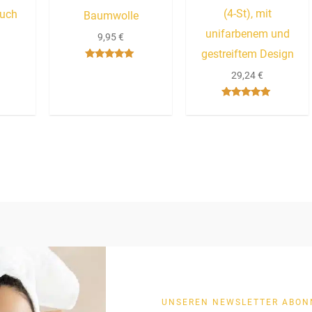
(4-St), mit
tuch
Baumwolle
unifarbenem und
9,95
€
gestreiftem Design
Bewertet mit
29,24
€
5.00
von 5
Bewertet mit
5.00
von 5
UNSEREN NEWSLETTER ABON