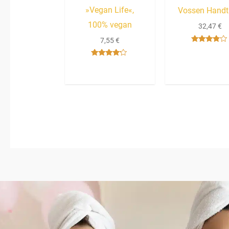
»Vegan Life«,
Vossen Hand
100% vegan
32,47
€
7,55
€
Bewertet
mit
3.67
Bewertet
von 5
mit
4.00
von 5