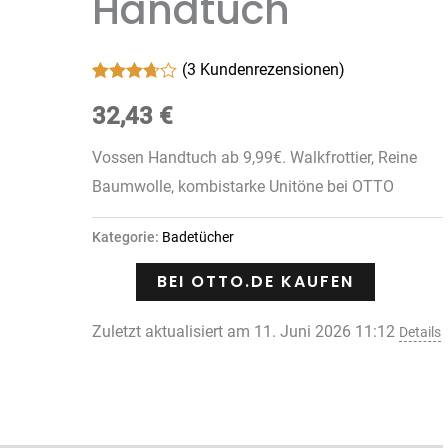
Handtuch
(
3
Kundenrezensionen)
Bewertet
3
mit
32,43
3.67
€
von 5,
basierend
Vossen Handtuch ab 9,99€. Walkfrottier, Reine
auf
Kundenbewertungen
Baumwolle, kombistarke Unitöne bei OTTO
Kategorie:
Badetücher
BEI OTTO.DE KAUFEN
Zuletzt aktualisiert am 11. Juni 2026 11:12
Details