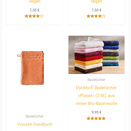
vegan
vegan
7,55
€
7,55
€
Bewertet
Bewertet
mit
mit
4.00
4.00
von 5
von 5
Badetücher
Dyckhoff Badetücher
»Planet« (2-St), aus
reiner Bio-Baumwolle
9,95
€
Badetücher
Vossen Handtuch
Bewertet
mit
5.00