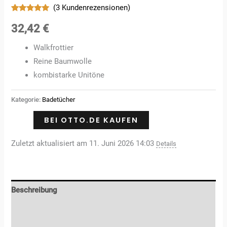
(
3
Kundenrezensionen)
Bewertet
3
mit
5.00
32,42
€
von 5,
basierend
auf
Walkfrottier
Kundenbewertungen
Reine Baumwolle
kombistarke Unitöne
Kategorie:
Badetücher
BEI OTTO.DE KAUFEN
Zuletzt aktualisiert am 11. Juni 2026 14:03
Details
Beschreibung
Zusätzliche Informationen