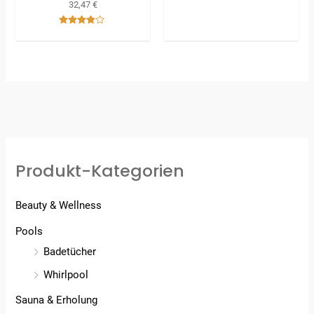
32,47
€
von 5
Bewertet
mit
3.67
von 5
Produkt-Kategorien
Beauty & Wellness
Pools
Badetücher
Whirlpool
Sauna & Erholung