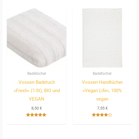
3.67
von 5
Badetücher
Badetücher
Vossen Badetuch
Vossen Handtücher
»Fresh« (1-St), BIO und
»Vegan Life«, 100%
VEGAN
vegan
8,50
€
7,55
€
Bewertet
Bewertet
mit
mit
5.00
4.00
von 5
von 5