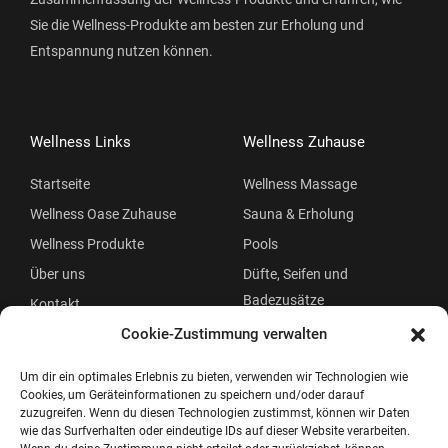
Sie die Wellness-Produkte am besten zur Erholung und
Entspannung nutzen können.
Wellness Links
Wellness Zuhause
Startseite
Wellness Massage
Wellness Oase Zuhause
Sauna & Erholung
Wellness Produkte
Pools
Über uns
Düfte, Seifen und
Badezusätze
Kontakt
Beauty
Cookie-Zustimmung verwalten
Um dir ein optimales Erlebnis zu bieten, verwenden wir Technologien wie
Cookies, um Geräteinformationen zu speichern und/oder darauf
zuzugreifen. Wenn du diesen Technologien zustimmst, können wir Daten
wie das Surfverhalten oder eindeutige IDs auf dieser Website verarbeiten.