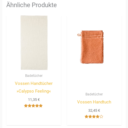
Ähnliche Produkte
Badetücher
Vossen Handtücher
»Calypso Feeling«
Badetücher
11,35
€
Vossen Handtuch
32,45
€
Bewertet
mit
5.00
von 5
Bewertet
mit