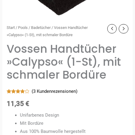
Start
/
Pools
/
Badetücher
/ Vossen Handtücher
»Calypso« (1-St), mit schmaler Bordüre
Vossen Handtücher
»Calypso« (1-St), mit
schmaler Bordüre
(
3
Kundenrezensionen)
Bewertet
3
mit
3.67
11,35
€
von 5,
basierend
auf
Unifarbenes Design
Kundenbewertungen
Mit Bordüre
Aus 100% Baumwolle hergestellt