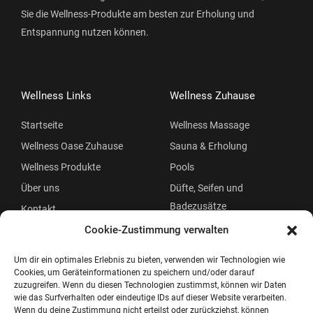
Sie die Wellness-Produkte am besten zur Erholung und
Entspannung nutzen können.
Wellness Links
Wellness Zuhause
Startseite
Wellness Massage
Wellness Oase Zuhause
Sauna & Erholung
Wellness Produkte
Pools
Über uns
Düfte, Seifen und
Badezusätze
Kontakt
Beauty
Cookie-Zustimmung verwalten
Um dir ein optimales Erlebnis zu bieten, verwenden wir Technologien wie
Cookies, um Geräteinformationen zu speichern und/oder darauf
zuzugreifen. Wenn du diesen Technologien zustimmst, können wir Daten
wie das Surfverhalten oder eindeutige IDs auf dieser Website verarbeiten.
Wenn du deine Zustimmung nicht erteilst oder zurückziehst, können