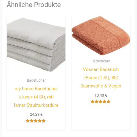
Ähnliche Produkte
Badetücher
Vossen Badetuch
»Pure« (1-St), BIO
Badetücher
Baumwolle & Vegan
my home Badetücher
10,40
€
»Juna« (4-St), mit
feiner Strukturbordüre
Bewertet
mit
24,29
€
5.00
von 5
Bewertet
mit
5.00