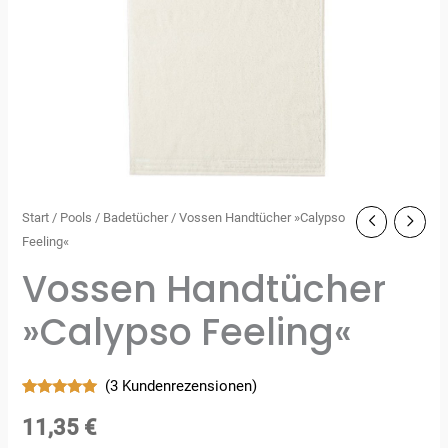
Start
/
Pools
/
Badetücher
/ Vossen Handtücher »Calypso
Feeling«
Vossen Handtücher
»Calypso Feeling«
(
3
Kundenrezensionen)
Bewertet
3
mit
5.00
11,35
€
von 5,