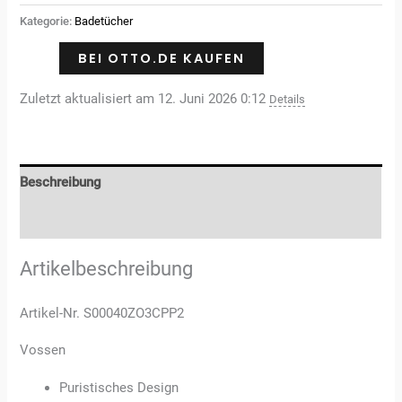
basierend
auf
Kategorie:
Badetücher
Kundenbewertungen
BEI OTTO.DE KAUFEN
Zuletzt aktualisiert am 12. Juni 2026 0:12
Details
Beschreibung
Rezensionen (3)
Artikelbeschreibung
Artikel-Nr. S00040ZO3CPP2
Vossen
Puristisches Design