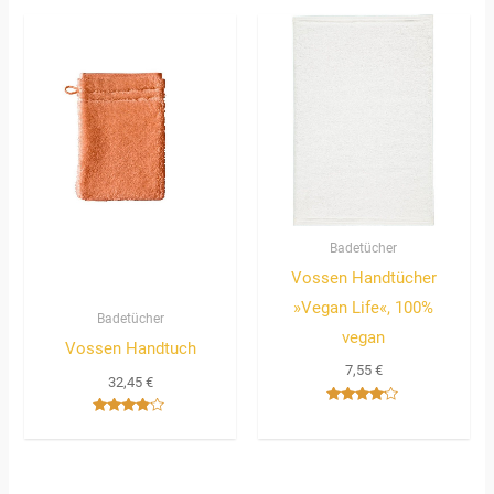
von 5
Badetücher
Vossen Handtücher
»Vegan Life«, 100%
Badetücher
vegan
Vossen Handtuch
7,55
€
32,45
€
Bewertet
Bewertet
mit
mit
4.00
3.67
von 5
von 5