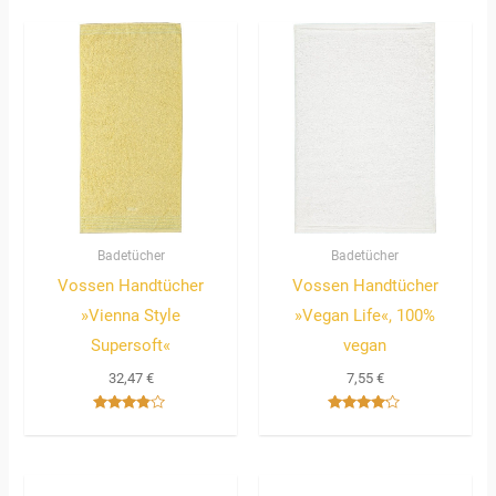
Badetücher
Badetücher
Vossen Handtücher
Vossen Handtücher
»Vienna Style
»Vegan Life«, 100%
Supersoft«
vegan
32,47
€
7,55
€
Bewertet
Bewertet
mit
mit
3.67
4.00
von 5
von 5