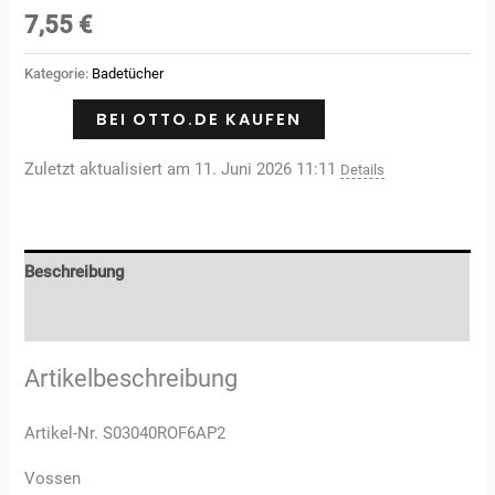
Bewertet
3
mit
4.00
7,55
€
von 5,
basierend
auf
Kategorie:
Badetücher
Kundenbewertungen
BEI OTTO.DE KAUFEN
Zuletzt aktualisiert am 11. Juni 2026 11:11
Details
Beschreibung
Rezensionen (3)
Artikelbeschreibung
Artikel-Nr. S03040ROF6AP2
Vossen