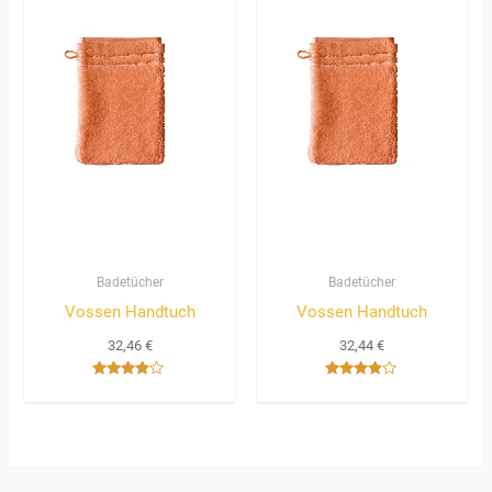
Badetücher
Badetücher
Vossen Handtuch
Vossen Handtuch
32,46
€
32,44
€
Bewertet
Bewertet
mit
mit
3.67
3.67
von 5
von 5