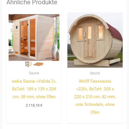
Ähnliche Produkte
Sauna
Sauna
weka Sauna »Valida 2«,
Wolff Fasssauna
BxTxH: 189 x 139 x 204
»220«, BxTxH: 205 x
cm, 38 mm, ohne Ofen
220 x 210 cm, 42 mm,
rote Schindeln, ohne
2.118,18
€
Ofen