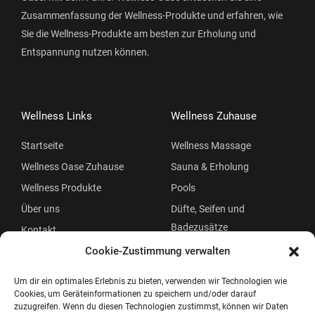
Zusammenfassung der Wellness-Produkte und erfahren, wie
Sie die Wellness-Produkte am besten zur Erholung und
Entspannung nutzen können.
Wellness Links
Wellness Zuhause
Startseite
Wellness Massage
Wellness Oase Zuhause
Sauna & Erholung
Wellness Produkte
Pools
Über uns
Düfte, Seifen und
Badezusätze
Kontakt
Beauty
Cookie-Zustimmung verwalten
Um dir ein optimales Erlebnis zu bieten, verwenden wir Technologien wie
Cookies, um Geräteinformationen zu speichern und/oder darauf
zuzugreifen. Wenn du diesen Technologien zustimmst, können wir Daten