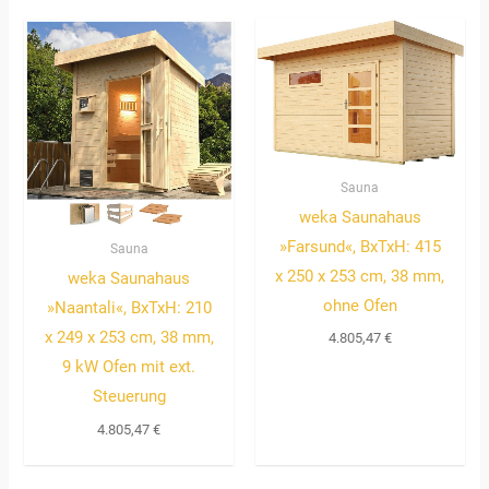
Sauna
weka Saunahaus
»Farsund«, BxTxH: 415
Sauna
x 250 x 253 cm, 38 mm,
weka Saunahaus
ohne Ofen
»Naantali«, BxTxH: 210
x 249 x 253 cm, 38 mm,
4.805,47
€
9 kW Ofen mit ext.
Steuerung
4.805,47
€