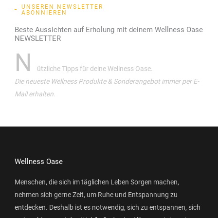
UNSEREN NEWSLETTER
ABONNIEREN
Beste Aussichten auf Erholung mit deinem Wellness Oase
NEWSLETTER
N
ützliche Tipps für deine Wellness Oase.
Die neueste Wellness Produkte & Sonderangebot immer per E-
Mail erhalten.
Wellness Oase
Menschen, die sich im täglichen Leben Sorgen machen,
nehmen sich gerne Zeit, um Ruhe und Entspannung zu
entdecken. Deshalb ist es notwendig, sich zu entspannen, sich