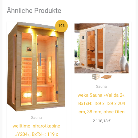
Ähnliche Produkte
-19%
Sauna
weka Sauna »Valida 2«,
BxTxH: 189 x 139 x 204
cm, 38 mm, ohne Ofen
Sauna
2.118,18
€
welltime Infrarotkabine
»Y204«, BxTxH: 119 x