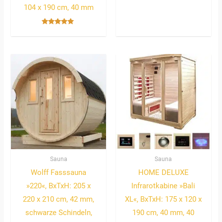
104 x 190 cm, 40 mm
Bewertet
mit
5.00
von 5
Sauna
Sauna
Wolff Fasssauna
HOME DELUXE
»220«, BxTxH: 205 x
Infrarotkabine »Bali
220 x 210 cm, 42 mm,
XL«, BxTxH: 175 x 120 x
schwarze Schindeln,
190 cm, 40 mm, 40