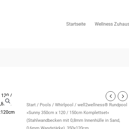
Startseite
Wellness Zuhau
Start
/
Pools
/
Whirlpool
/ well2wellness® Rundpool
»Sunny 350cm x 120 / 150cm Komplettset«
(Stahlwandbecken mit 0,8mm Innenhülle in Sand,
0,6mm Wandstärke), 350x120cm