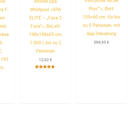
Vancouver AirJet
ool
Infinite Spa
Plus™«, ØxH:
y F-
Whirlpool »SPA
155×60 cm, für bis
oor
ELITE – „Face 2
zu 5 Personen, mit
Holz
Face“«, BxLxH:
App-Steuerung
ickes
198x198x65 cm,
599,95
€
6-
1.000 l, bis zu 2
C,
Personen
 193
12,62
€
m,
Bewertet
mit
4.67
von 5