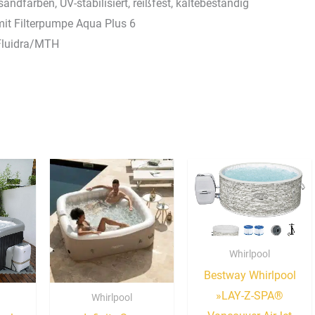
ndfarben, UV-stabilisiert, reißfest, kältebeständig
it Filterpumpe Aqua Plus 6
 Fluidra/MTH
Whirlpool
Bestway Whirlpool
»LAY-Z-SPA®
Whirlpool