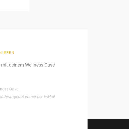
NIEREN
g mit deinem Wellness Oase
llness Oase.
onderangebot immer per E-Mail