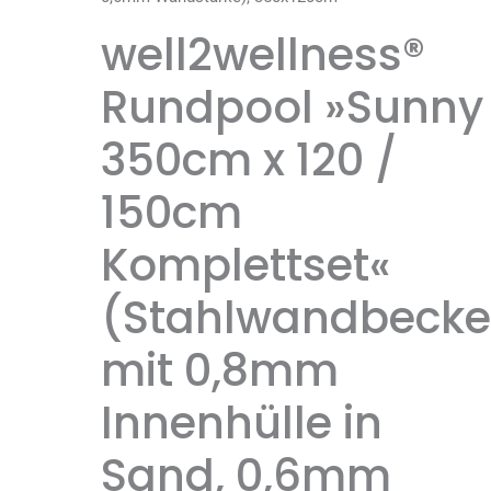
well2wellness®
Rundpool »Sunny
350cm x 120 /
150cm
Komplettset«
(Stahlwandbeck
mit 0,8mm
Innenhülle in
Sand, 0,6mm