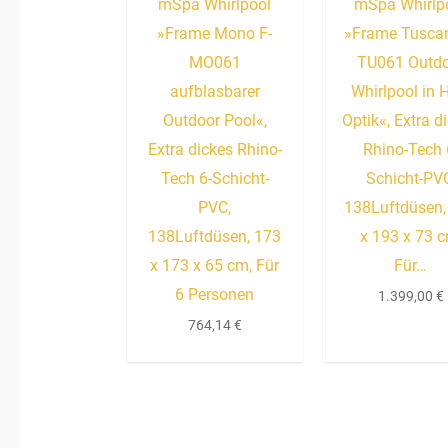
mSpa Whirlpool
mSpa Whirlp
»Frame Mono F-
»Frame Tuscan
MO061
TU061 Outd
aufblasbarer
Whirlpool in 
Outdoor Pool«,
Optik«, Extra d
Extra dickes Rhino-
Rhino-Tech 
Tech 6-Schicht-
Schicht-PV
PVC,
138Luftdüsen,
138Luftdüsen, 173
x 193 x 73 c
x 173 x 65 cm, Für
Für…
6 Personen
1.399,00
€
764,14
€