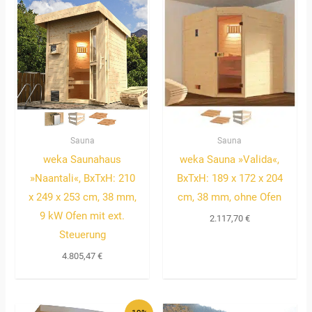
Sauna
Sauna
weka Saunahaus
weka Sauna »Valida«,
»Naantali«, BxTxH: 210
BxTxH: 189 x 172 x 204
x 249 x 253 cm, 38 mm,
cm, 38 mm, ohne Ofen
9 kW Ofen mit ext.
2.117,70
€
Steuerung
4.805,47
€