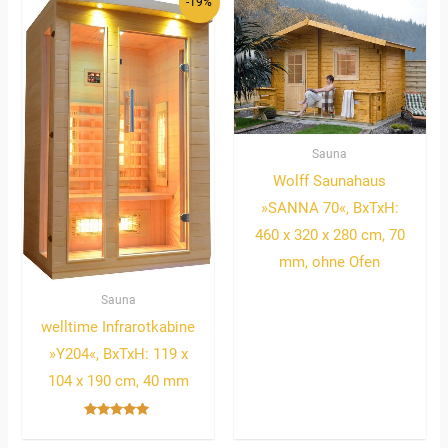
-19%
Sauna
Wolff Saunahaus
»SANNA 70«, BxTxH:
460 x 320 x 280 cm, 70
mm, ohne Ofen
Sauna
welltime Infrarotkabine
»Y204«, BxTxH: 119 x
104 x 190 cm, 40 mm
Bewertet
mit