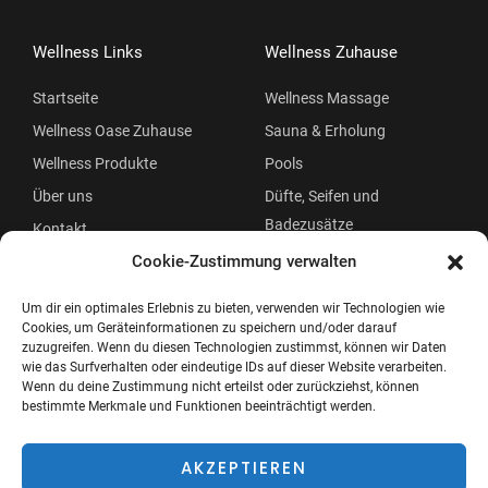
Wellness Links
Wellness Zuhause
Startseite
Wellness Massage
Wellness Oase Zuhause
Sauna & Erholung
Wellness Produkte
Pools
Über uns
Düfte, Seifen und
Badezusätze
Kontakt
Beauty
Cookie-Zustimmung verwalten
Um dir ein optimales Erlebnis zu bieten, verwenden wir Technologien wie
Cookies, um Geräteinformationen zu speichern und/oder darauf
zuzugreifen. Wenn du diesen Technologien zustimmst, können wir Daten
wie das Surfverhalten oder eindeutige IDs auf dieser Website verarbeiten.
Wenn du deine Zustimmung nicht erteilst oder zurückziehst, können
bestimmte Merkmale und Funktionen beeinträchtigt werden.
Copyright © 2026 Wellness Oase
Menü
AKZEPTIEREN