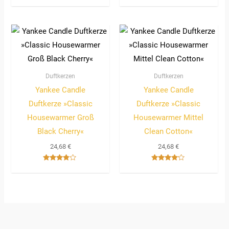
mit
4.67
von 5
Duftkerzen
Duftkerzen
Yankee Candle
Yankee Candle
Duftkerze »Classic
Duftkerze »Classic
Housewarmer Groß
Housewarmer Mittel
Black Cherry«
Clean Cotton«
24,68
€
24,68
€
Bewertet
Bewertet
mit
mit
3.67
4.00
von 5
von 5