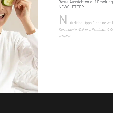
Beste Aussichten auf Erholun
NEWSLETTER
N
ützliche Tipps für deine We
Die neueste Wellness Produkte & S
erhalten.