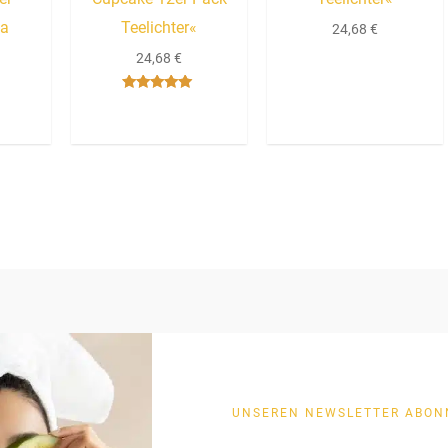
la
Teelichter«
24,68
€
24,68
€
Bewertet mit
5.00
von 5
UNSEREN NEWSLETTER ABON