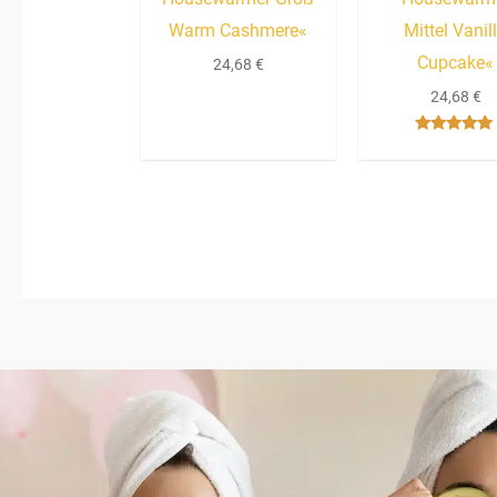
Warm Cashmere«
Mittel Vanil
Cupcake«
24,68
€
24,68
€
Bewertet mit
5.00
von 5