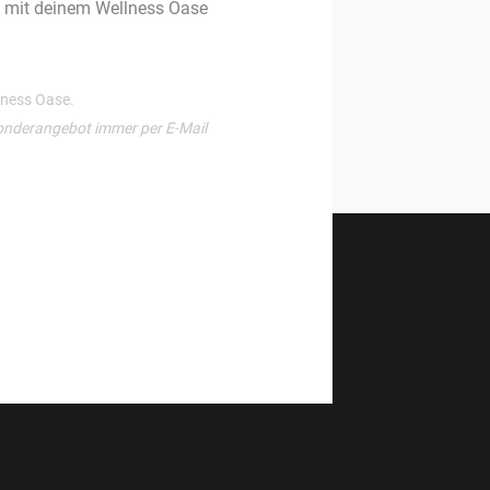
g mit deinem Wellness Oase
llness Oase.
onderangebot immer per E-Mail