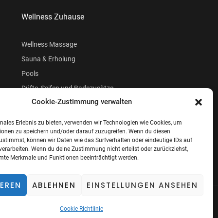
Wellness Zuhause
Wellness Massage
Sauna & Erholung
Pools
Düfte, Seifen und Badezusätze
Cookie-Zustimmung verwalten
Beauty
males Erlebnis zu bieten, verwenden wir Technologien wie Cookies, um
ionen zu speichern und/oder darauf zuzugreifen. Wenn du diesen
ustimmst, können wir Daten wie das Surfverhalten oder eindeutige IDs auf
verarbeiten. Wenn du deine Zustimmung nicht erteilst oder zurückziehst,
te Merkmale und Funktionen beeinträchtigt werden.
IEREN
ABLEHNEN
EINSTELLUNGEN ANSEHEN
ung
Cookie-Richtlinie (EU)
Cookie-Richtlinie