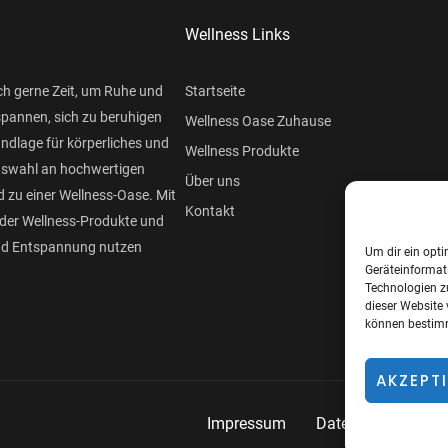
Wellness Links
ch gerne Zeit, um Ruhe und
Startseite
spannen, sich zu beruhigen
Wellness Oase Zuhause
undlage für körperliches und
Wellness Produkte
Auswahl an hochwertigen
Über uns
 zu einer Wellness-Oase. Mit
Kontakt
der Wellness-Produkte und
und Entspannung nutzen
Um dir ein opti
Geräteinformat
Technologien z
dieser Website 
können bestimm
AKZEPT
Impressum
Datenschutzerklär