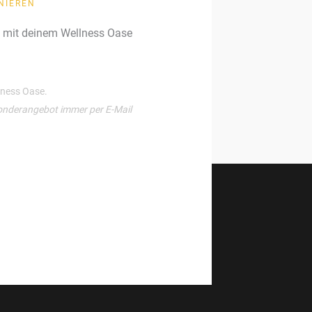
NIEREN
g mit deinem Wellness Oase
llness Oase.
onderangebot immer per E-Mail