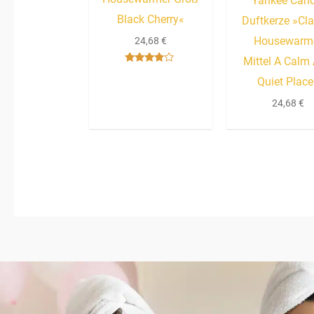
Yankee Cand
Black Cherry«
Duftkerze »Cla
Housewarm
24,68
€
Mittel A Calm
Bewertet
Quiet Place
mit
3.67
von 5
24,68
€