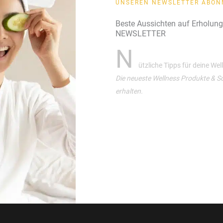
UNSEREN NEWSLETTER ABON
Beste Aussichten auf Erholun
NEWSLETTER
N
ützliche Tipps für deine We
Die neueste Wellness Produkte & S
erhalten.