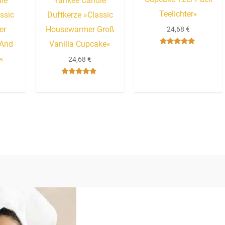
le
Yankee Candle
Teelichter«
ssic
Duftkerze »Classic
er
Housewarmer Groß
24,68
€
 And
Vanilla Cupcake«
Bewertet mit
«
5.00
24,68
€
von 5
Bewertet
mit
4.67
von 5