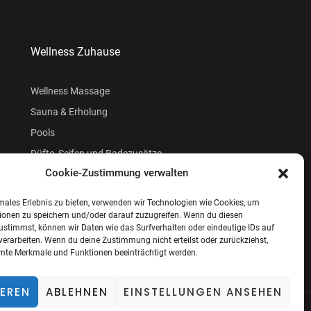
Wellness Zuhause
Wellness Massage
Sauna & Erholung
Pools
Düfte, Seifen und Badezusätze
Cookie-Zustimmung verwalten
Beauty
males Erlebnis zu bieten, verwenden wir Technologien wie Cookies, um
ionen zu speichern und/oder darauf zuzugreifen. Wenn du diesen
ustimmst, können wir Daten wie das Surfverhalten oder eindeutige IDs auf
verarbeiten. Wenn du deine Zustimmung nicht erteilst oder zurückziehst,
te Merkmale und Funktionen beeinträchtigt werden.
IEREN
ABLEHNEN
EINSTELLUNGEN ANSEHEN