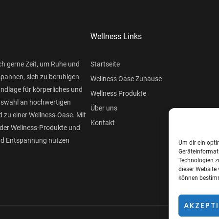
Wellness Links
ch gerne Zeit, um Ruhe und
Startseite
spannen, sich zu beruhigen
Wellness Oase Zuhause
undlage für körperliches und
Wellness Produkte
Auswahl an hochwertigen
Über uns
 zu einer Wellness-Oase. Mit
Kontakt
der Wellness-Produkte und
und Entspannung nutzen
Um dir ein opti
Geräteinformat
Technologien z
dieser Website 
können bestimm
AKZEPT