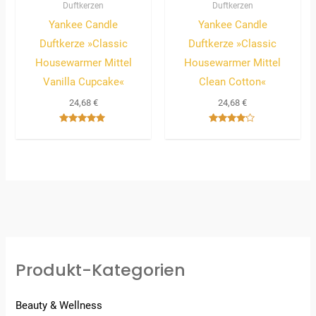
Duftkerzen
Duftkerzen
Yankee Candle
Yankee Candle
Duftkerze »Classic
Duftkerze »Classic
Housewarmer Mittel
Housewarmer Mittel
Vanilla Cupcake«
Clean Cotton«
24,68
€
24,68
€
Bewertet
Bewertet
mit
mit
5.00
4.00
von 5
von 5
Produkt-Kategorien
Beauty & Wellness