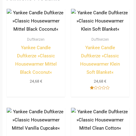
Duftkerzen
Duftkerzen
Yankee Candle
Yankee Candle
Duftkerze »Classic
Duftkerze »Classic
Housewarmer Mittel
Housewarmer Klein
Black Coconut«
Soft Blanket«
24,68
€
24,68
€
Bewertet
mit
1.00
von
5