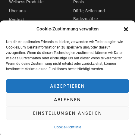
Wellness Produkte
Pools
Über uns
Düfte, Seifen und
Badezusätze
Kontakt
Beauty
Cookie-Zustimmung verwalten
Um dir ein optimales Erlebnis zu bieten, verwenden wir Technologien wie
Cookies, um Geräteinformationen zu speichern und/oder darauf
zuzugreifen. Wenn du diesen Technologien zustimmst, können wir Daten
wie das Surfverhalten oder eindeutige IDs auf dieser Website verarbeiten.
Wenn du deine Zustimmung nicht erteilst oder zurückziehst, können
bestimmte Merkmale und Funktionen beeinträchtigt werden.
Copyright © 2026 Wellness Oase
Menü
AKZEPTIEREN
ABLEHNEN
EINSTELLUNGEN ANSEHEN
Cookie-Richtlinie