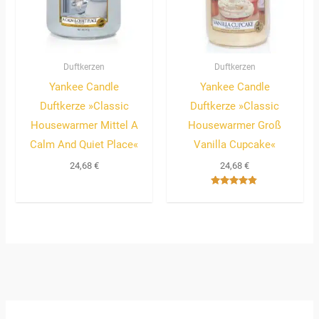
Duftkerzen
Duftkerzen
Yankee Candle
Yankee Candle
Duftkerze »Classic
Duftkerze »Classic
Housewarmer Mittel A
Housewarmer Groß
Calm And Quiet Place«
Vanilla Cupcake«
24,68
€
24,68
€
Bewertet
mit
4.67
von 5