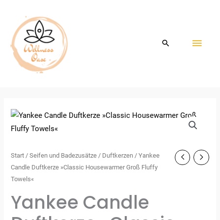
Zum
HAU
Inhalt
springen
Start
/
Seifen und Badezusätze
/
Duftkerzen
/ Yankee
Candle Duftkerze »Classic Housewarmer Groß Fluffy
Towels«
Yankee Candle