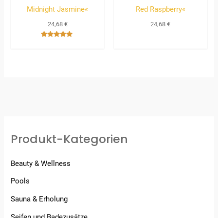
Midnight Jasmine«
Red Raspberry«
24,68
€
24,68
€
Bewertet
mit
5.00
von 5
Produkt-Kategorien
Beauty & Wellness
Pools
Sauna & Erholung
Seifen und Badezusätze