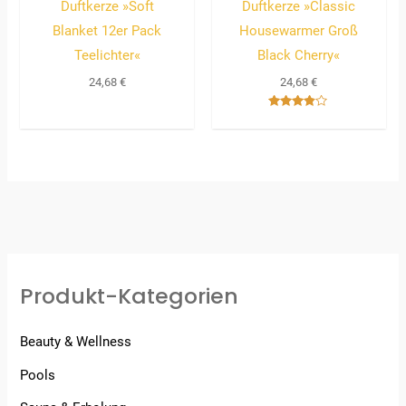
Duftkerze »Soft
Duftkerze »Classic
Blanket 12er Pack
Housewarmer Groß
Teelichter«
Black Cherry«
24,68
€
24,68
€
Bewertet
mit
3.67
von 5
Produkt-Kategorien
Beauty & Wellness
Pools