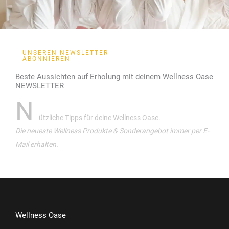
UNSEREN NEWSLETTER
ABONNIEREN
Beste Aussichten auf Erholung mit deinem Wellness Oase
NEWSLETTER
N
ützliche Tipps für deine Wellness Oase.
Die neueste Wellness Produkte & Sonderangebot immer per E-
Mail erhalten.
Wellness Oase