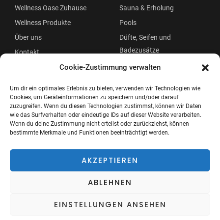
Wellness Oase Zuhause
Sauna & Erholung
Wellness Produkte
Pools
Über uns
Düfte, Seifen und
Badezusätze
Kontakt
Beauty
Cookie-Zustimmung verwalten
Um dir ein optimales Erlebnis zu bieten, verwenden wir Technologien wie
Cookies, um Geräteinformationen zu speichern und/oder darauf
zuzugreifen. Wenn du diesen Technologien zustimmst, können wir Daten
wie das Surfverhalten oder eindeutige IDs auf dieser Website verarbeiten.
Wenn du deine Zustimmung nicht erteilst oder zurückziehst, können
bestimmte Merkmale und Funktionen beeinträchtigt werden.
Copyright © 2026 Wellness Oase
Menü
AKZEPTIEREN
ABLEHNEN
EINSTELLUNGEN ANSEHEN