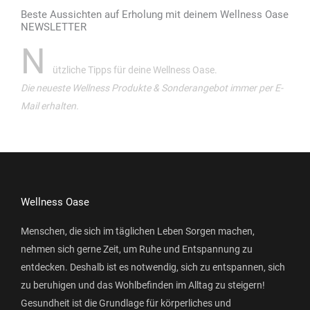
Beste Aussichten auf Erholung mit deinem Wellness Oase
NEWSLETTER
N
ützliche Tipps für deine Wellness Oase.
Die neueste Wellness Produkte & Sonderangebot immer per E-
Mail erhalten.
Wellness Oase
Menschen, die sich im täglichen Leben Sorgen machen,
nehmen sich gerne Zeit, um Ruhe und Entspannung zu
entdecken. Deshalb ist es notwendig, sich zu entspannen, sich
zu beruhigen und das Wohlbefinden im Alltag zu steigern!
Gesundheit ist die Grundlage für körperliches und