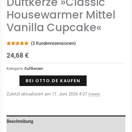
Duftkerze »Classic
Housewarmer Mittel
Vanilla Cupcake«
(
3
Kundenrezensionen)
Bewertet
3
mit
5.00
24,68
€
von 5,
basierend
auf
Kategorie:
Duftkerzen
Kundenbewertungen
BEI OTTO.DE KAUFEN
Zuletzt aktualisiert am 11. Juni 2026 4:37
Details
Beschreibung