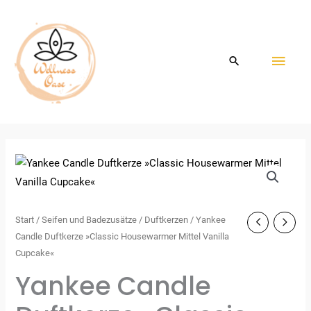
Zum
HAU
Inhalt
springen
Start
/
Seifen und Badezusätze
/
Duftkerzen
/ Yankee
Candle Duftkerze »Classic Housewarmer Mittel Vanilla
Cupcake«
Yankee Candle