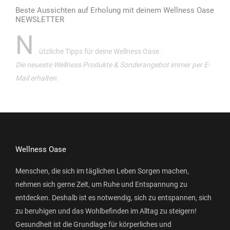
Beste Aussichten auf Erholung mit deinem Wellness Oase
NEWSLETTER
N
ützliche Tipps für deine Wellness Oase.
Die neueste Wellness Produkte & Sonderangebot immer per E-
Mail erhalten.
Wellness Oase
Menschen, die sich im täglichen Leben Sorgen machen,
nehmen sich gerne Zeit, um Ruhe und Entspannung zu
entdecken. Deshalb ist es notwendig, sich zu entspannen, sich
zu beruhigen und das Wohlbefinden im Alltag zu steigern!
Gesundheit ist die Grundlage für körperliches und