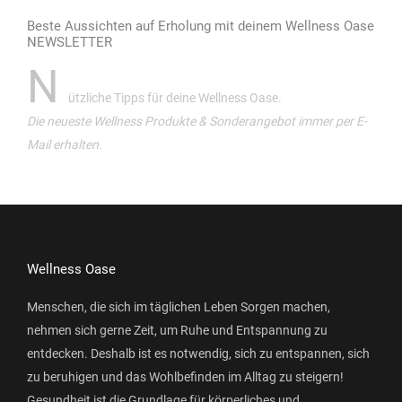
Beste Aussichten auf Erholung mit deinem Wellness Oase
NEWSLETTER
N
ützliche Tipps für deine Wellness Oase.
Die neueste Wellness Produkte & Sonderangebot immer per E-
Mail erhalten.
Wellness Oase
Menschen, die sich im täglichen Leben Sorgen machen,
nehmen sich gerne Zeit, um Ruhe und Entspannung zu
entdecken. Deshalb ist es notwendig, sich zu entspannen, sich
zu beruhigen und das Wohlbefinden im Alltag zu steigern!
Gesundheit ist die Grundlage für körperliches und