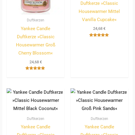
Duftkerze »Classic
Housewarmer Mittel
Vanilla Cupcake«
Duftkerzen
Yankee Candle
24,68
€
Duftkerze »Classic
Bewertet
Housewarmer Groß
mit
5.00
von 5
Cherry Blossom«
24,68
€
Bewertet
mit
5.00
von 5
Duftkerzen
Duftkerzen
Yankee Candle
Yankee Candle
Duftkerze »Classic
Duftkerze »Classic