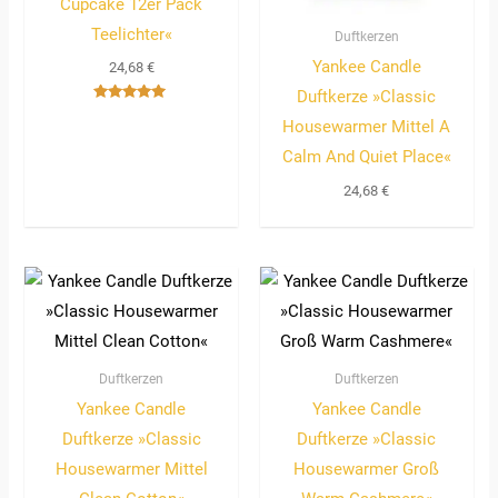
Cupcake 12er Pack
Teelichter«
Duftkerzen
Yankee Candle
24,68
€
Duftkerze »Classic
Bewertet
Housewarmer Mittel A
mit
5.00
von 5
Calm And Quiet Place«
24,68
€
Duftkerzen
Duftkerzen
Yankee Candle
Yankee Candle
Duftkerze »Classic
Duftkerze »Classic
Housewarmer Mittel
Housewarmer Groß