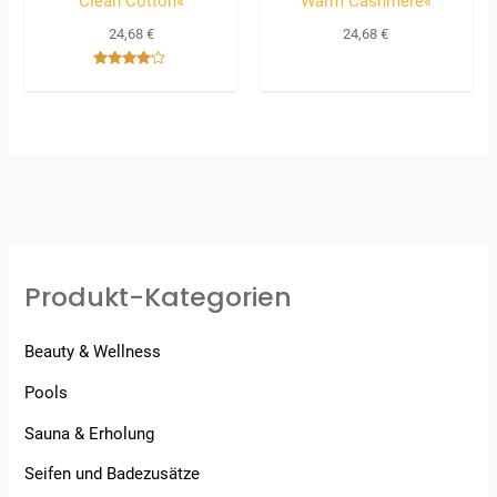
Clean Cotton«
Warm Cashmere«
24,68
€
24,68
€
Bewertet
mit
4.00
von 5
Produkt-Kategorien
Beauty & Wellness
Pools
Sauna & Erholung
Seifen und Badezusätze