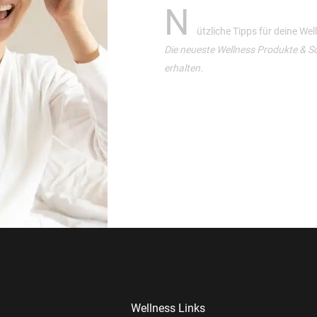
N
ützliche Tipps für deine We
Die neueste Wellness Produkte & S
erhalten.
Wellness Links