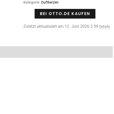
auf
Kategorie:
Duftkerzen
Kundenbewertung
BEI OTTO.DE KAUFEN
Zuletzt aktualisiert am 12. Juni 2026 2:59
Details