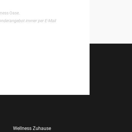
llness Oase.
onderangebot immer per E-Mail
Wellness Zuhause