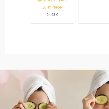
Mittel A Calm And
Quiet Place«
24,68
€