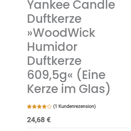
Yankee Candle
Duftkerze
»WoodWick
Humidor
Duftkerze
609,5g« (Eine
Kerze im Glas)
(
1
Kundenrezension)
Bewertet
1
mit
24,68
4.00
€
von 5,
basierend