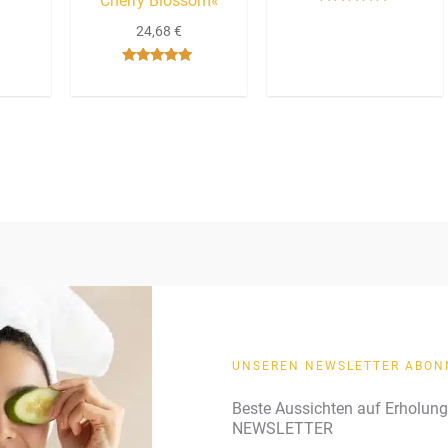
Cherry Blossom«
Bewertet mit
5.00
24,68
€
von 5
Bewertet mit
5.00
von 5
UNSEREN NEWSLETTER ABON
Beste Aussichten auf Erholun
NEWSLETTER