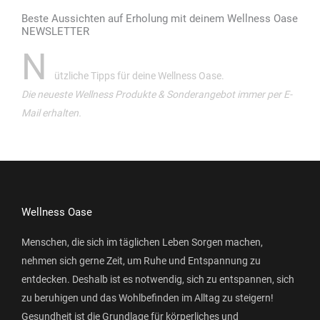
Beste Aussichten auf Erholung mit deinem Wellness Oase
NEWSLETTER
N
ützliche Tipps für deine Wellness Oase.
Die neueste Wellness Produkte & Sonderangebot immer per E-
Mail erhalten.
Wellness Oase
Menschen, die sich im täglichen Leben Sorgen machen,
nehmen sich gerne Zeit, um Ruhe und Entspannung zu
entdecken. Deshalb ist es notwendig, sich zu entspannen, sich
zu beruhigen und das Wohlbefinden im Alltag zu steigern!
Gesundheit ist die Grundlage für körperliches und