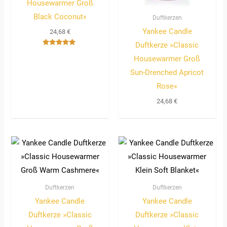
Housewarmer Groß
Black Coconut«
Duftkerzen
Yankee Candle
24,68
€
Duftkerze »Classic
Bewertet
Housewarmer Groß
mit
5.00
von 5
Sun-Drenched Apricot
Rose«
24,68
€
Duftkerzen
Duftkerzen
Yankee Candle
Yankee Candle
Duftkerze »Classic
Duftkerze »Classic