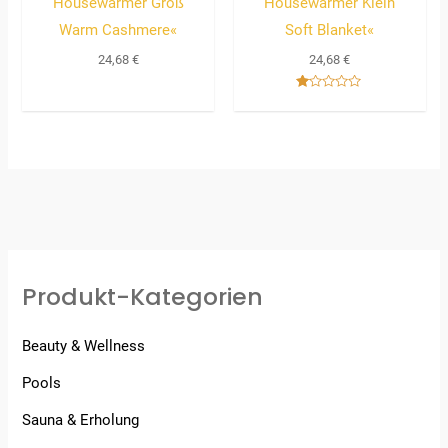
Housewarmer Groß
Housewarmer Klein
Warm Cashmere«
Soft Blanket«
24,68
€
24,68
€
Bewertet
mit
1.00
von
5
Produkt-Kategorien
Beauty & Wellness
Pools
Sauna & Erholung