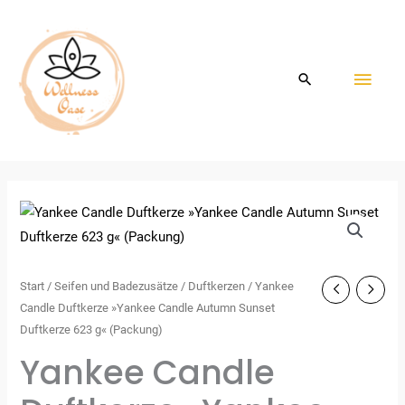
Zum
HAU
Inhalt
springen
Start
/
Seifen und Badezusätze
/
Duftkerzen
/ Yankee
Candle Duftkerze »Yankee Candle Autumn Sunset
Duftkerze 623 g« (Packung)
Yankee Candle