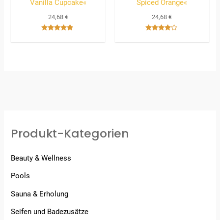
Vanilla Cupcake«
Spiced Orange«
24,68
€
24,68
€
Bewertet
Bewertet
mit
mit
4.67
4.00
von 5
von 5
Produkt-Kategorien
Beauty & Wellness
Pools
Sauna & Erholung
Seifen und Badezusätze