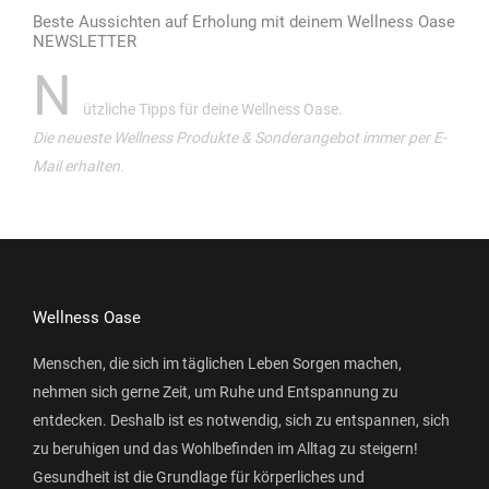
Beste Aussichten auf Erholung mit deinem Wellness Oase
NEWSLETTER
N
ützliche Tipps für deine Wellness Oase.
Die neueste Wellness Produkte & Sonderangebot immer per E-
Mail erhalten.
Wellness Oase
Menschen, die sich im täglichen Leben Sorgen machen,
nehmen sich gerne Zeit, um Ruhe und Entspannung zu
entdecken. Deshalb ist es notwendig, sich zu entspannen, sich
zu beruhigen und das Wohlbefinden im Alltag zu steigern!
Gesundheit ist die Grundlage für körperliches und