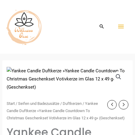
Zum
HAU
Inhalt
springen
Start
/
Seifen und Badezusätze
/
Duftkerzen
/ Yankee
Candle Duftkerze »Yankee Candle Countdown To
Christmas Geschenkset Votivkerze im Glas 12 x 49 g« (Geschenkset)
Yankee Candle