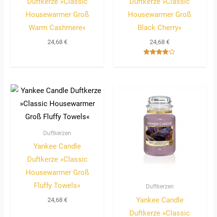
Duftkerze »Classic
Duftkerze »Classic
Housewarmer Groß
Housewarmer Groß
Warm Cashmere«
Black Cherry«
24,68
€
24,68
€
Bewertet
mit
3.67
von 5
Duftkerzen
Yankee Candle
Duftkerze »Classic
Housewarmer Groß
Fluffy Towels«
Duftkerzen
Yankee Candle
24,68
€
Duftkerze »Classic