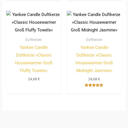
mit
5.00
von 5
Duftkerzen
Duftkerzen
Yankee Candle
Yankee Candle
Duftkerze »Classic
Duftkerze »Classic
Housewarmer Groß
Housewarmer Groß
Fluffy Towels«
Midnight Jasmine«
24,68
€
24,68
€
Bewertet
mit
5.00
von 5