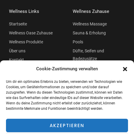
Wellness Links
Wellness Zuhause
Startseite
Wellness Massage
Wellness Oase Zuhause
Sauna & Erholung
Wellness Produkte
Pools
Über uns
Düfte, Seifen und
Badezusätze
Kontakt
Beauty
Cookie-Zustimmung verwalten
Um dir ein optimales Erlebnis zu bieten, verwenden wir Technologien wie
Cookies, um Geräteinformationen zu speichern und/oder darauf
zuzugreifen. Wenn du diesen Technologien zustimmst, können wir Daten
wie das Surfverhalten oder eindeutige IDs auf dieser Website verarbeiten.
Wenn du deine Zustimmung nicht erteilst oder zurückziehst, können
bestimmte Merkmale und Funktionen beeinträchtigt werden.
Copyright © 2026 Wellness Oase
Menü
AKZEPTIEREN