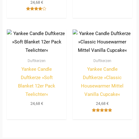
24,68
€
Bewertet
mit
4.00
von 5
Duftkerzen
Duftkerzen
Yankee Candle
Yankee Candle
Duftkerze »Soft
Duftkerze »Classic
Blanket 12er Pack
Housewarmer Mittel
Teelichter«
Vanilla Cupcake«
24,68
€
24,68
€
Bewertet
mit
5.00
von 5