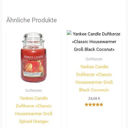
Ähnliche Produkte
Duftkerzen
Yankee Candle
Duftkerze »Classic
Housewarmer Groß
Black Coconut«
Duftkerzen
Yankee Candle
24,68
€
Duftkerze »Classic
Bewertet
Housewarmer Groß
mit
5.00
von 5
Spiced Orange«