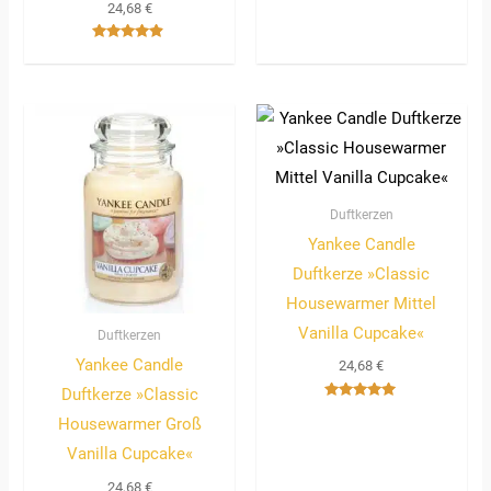
24,68
€
Bewertet
mit
4.67
von 5
Duftkerzen
Yankee Candle
Duftkerze »Classic
Housewarmer Mittel
Vanilla Cupcake«
Duftkerzen
Yankee Candle
24,68
€
Duftkerze »Classic
Bewertet
Housewarmer Groß
mit
5.00
von 5
Vanilla Cupcake«
24,68
€