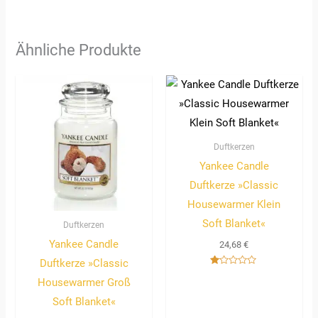
Ähnliche Produkte
Duftkerzen
Yankee Candle
Duftkerze »Classic
Housewarmer Klein
Soft Blanket«
Duftkerzen
Yankee Candle
24,68
€
Duftkerze »Classic
Bewertet
Housewarmer Groß
mit
1.00
von
Soft Blanket«
5