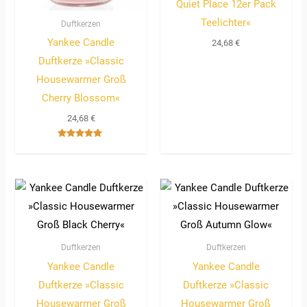
Quiet Place 12er Pack
Teelichter«
Duftkerzen
Yankee Candle
24,68
€
Duftkerze »Classic
Housewarmer Groß
Cherry Blossom«
24,68
€
Bewertet
mit
5.00
von 5
Duftkerzen
Duftkerzen
Yankee Candle
Yankee Candle
Duftkerze »Classic
Duftkerze »Classic
Housewarmer Groß
Housewarmer Groß