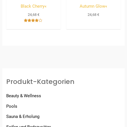
Black Cherry«
Autumn Glow«
24,68
€
24,68
€
Bewertet
mit
3.67
von 5
Produkt-Kategorien
Beauty & Wellness
Pools
Sauna & Erholung
Seifen und Badezusätze