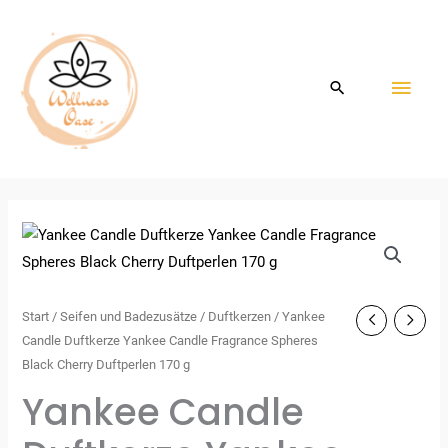
Zum
HAU
Inhalt
springen
Start
/
Seifen und Badezusätze
/
Duftkerzen
/ Yankee
Candle Duftkerze Yankee Candle Fragrance Spheres
Black Cherry Duftperlen 170 g
Yankee Candle