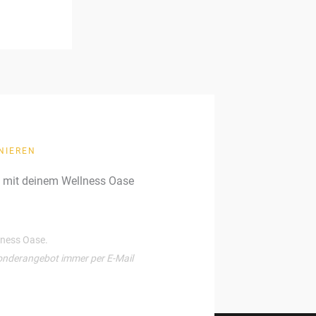
NIEREN
g mit deinem Wellness Oase
llness Oase.
onderangebot immer per E-Mail