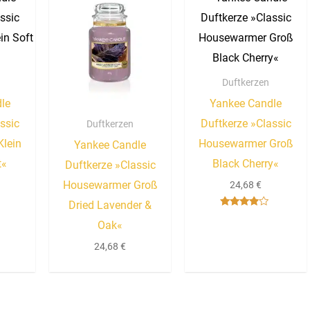
Duftkerzen
le
Yankee Candle
ssic
Duftkerze »Classic
Duftkerzen
lein
Housewarmer Groß
Yankee Candle
t«
Black Cherry«
Duftkerze »Classic
Housewarmer Groß
24,68
€
Dried Lavender &
Bewertet
Oak«
mit
3.67
von 5
24,68
€