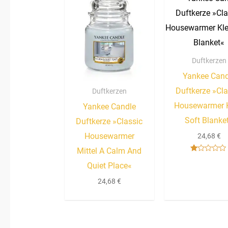
Duftkerzen
Yankee Cand
Duftkerze »Cla
Duftkerzen
Housewarmer K
Yankee Candle
Soft Blanke
Duftkerze »Classic
Housewarmer
24,68
€
Mittel A Calm And
Bewertet
Quiet Place«
mit
1.00
von
24,68
€
5