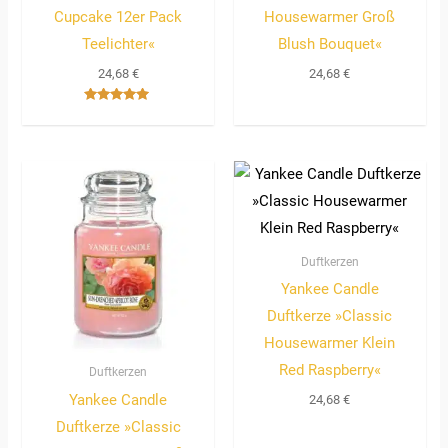
Cupcake 12er Pack
Housewarmer Groß
Teelichter«
Blush Bouquet«
24,68
€
24,68
€
Bewertet
mit
5.00
von 5
Duftkerzen
Yankee Candle
Duftkerze »Classic
Housewarmer Klein
Red Raspberry«
Duftkerzen
Yankee Candle
24,68
€
Duftkerze »Classic