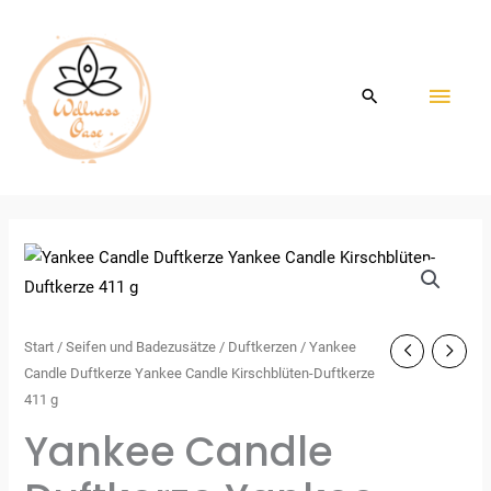
Zum
HAU
Inhalt
springen
Start
/
Seifen und Badezusätze
/
Duftkerzen
/ Yankee
Candle Duftkerze Yankee Candle Kirschblüten-Duftkerze
411 g
Yankee Candle