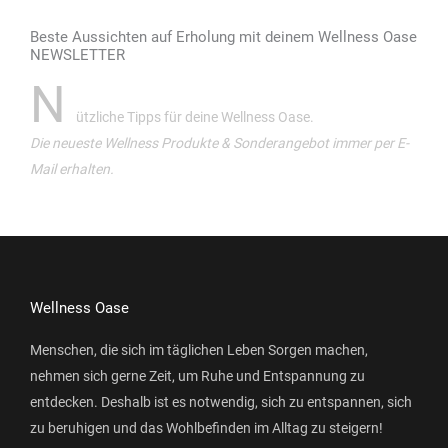
Beste Aussichten auf Erholung mit deinem Wellness Oase
NEWSLETTER
N
ützliche Tipps für deine Wellness Oase.
Die neueste Wellness Produkte & Sonderangebot immer per E-
Mail erhalten.
Wellness Oase
Menschen, die sich im täglichen Leben Sorgen machen,
nehmen sich gerne Zeit, um Ruhe und Entspannung zu
entdecken. Deshalb ist es notwendig, sich zu entspannen, sich
zu beruhigen und das Wohlbefinden im Alltag zu steigern!