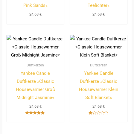
Pink Sands«
Teelichter«
24,68
€
24,68
€
Duftkerzen
Duftkerzen
Yankee Candle
Yankee Candle
Duftkerze »Classic
Duftkerze »Classic
Housewarmer Groß
Housewarmer Klein
Midnight Jasmine«
Soft Blanket«
24,68
€
24,68
€
Bewertet
Bewertet
mit
mit
5.00
1.00
von 5
von
5