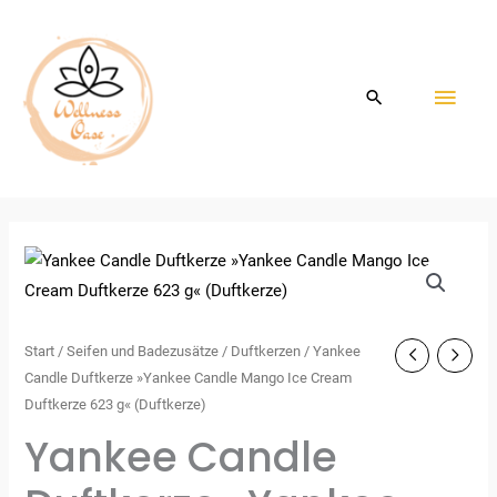
Zum
HAU
Inhalt
springen
Start
/
Seifen und Badezusätze
/
Duftkerzen
/ Yankee
Candle Duftkerze »Yankee Candle Mango Ice Cream
Duftkerze 623 g« (Duftkerze)
Yankee Candle