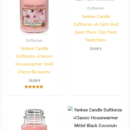
Duftkerzen
Yankee Candle
Duftkerze »A Calm And
Quiet Place 12er Pack
Teelichter«
Duftkerzen
Yankee Candle
24,68
€
Duftkerze »Classic
Housewarmer Groß
Cherry Blossom«
24,68
€
Bewertet
mit
5.00
von 5