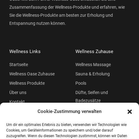
Zusammenfassung der Wellness-Produkte und erfahren, wie
Sie die Wellness-Produkte am besten zur Erholung und
Entspannung nutzen können.
Wellness Links
Wellness Zuhause
Startseite
Wellness Massage
Wellness Oase Zuhause
Sauna & Erholung
Wellness Produkte
Pools
Über uns
Düfte, Seifen und
Badezusätze
Kontakt
Beauty
Cookie-Zustimmung verwalten
Um dir ein optimales Erlebnis zu bieten, verwenden wir Technologien wie
Cookies, um Geräteinformationen zu speichern und/oder darauf
zuzugreifen. Wenn du diesen Technologien zustimmst, können wir Daten