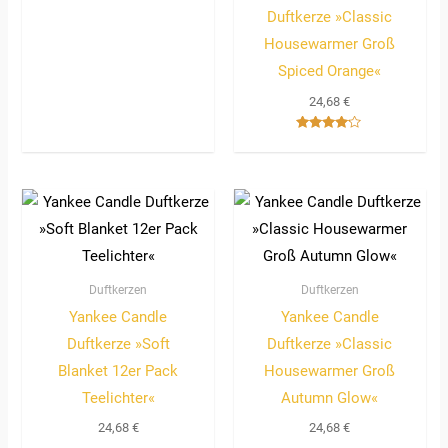
Duftkerze »Classic
Housewarmer Groß
Spiced Orange«
24,68
€
Bewertet
mit
4.00
von 5
Duftkerzen
Duftkerzen
Yankee Candle
Yankee Candle
Duftkerze »Soft
Duftkerze »Classic
Blanket 12er Pack
Housewarmer Groß
Teelichter«
Autumn Glow«
24,68
€
24,68
€