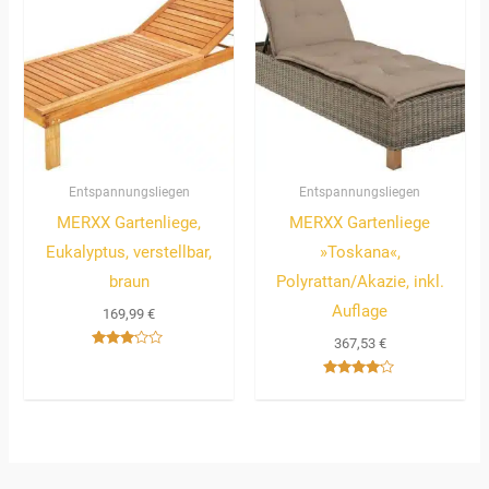
Entspannungsliegen
Entspannungsliegen
MERXX Gartenliege,
MERXX Gartenliege
Eukalyptus, verstellbar,
»Toskana«,
braun
Polyrattan/Akazie, inkl.
Auflage
169,99
€
367,53
€
Bewertet
mit
3.00
Bewertet
von 5
mit
4.00
von 5