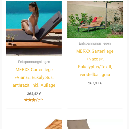
Entspannungsliegen
MERXX Gartenliege
»Naxos«,
Entspannungsliegen
Eukalyptus/Textil,
MERXX Gartenliege
verstellbar, grau
»Viana«, Eukalyptus,
267,31
€
anthrazit, inkl. Auflage
364,42
€
Bewertet
mit
3.00
von 5