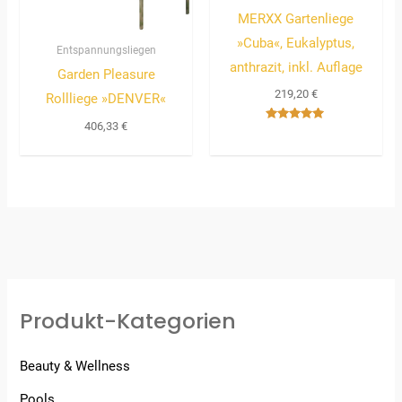
MERXX Gartenliege
»Cuba«, Eukalyptus,
Entspannungsliegen
anthrazit, inkl. Auflage
Garden Pleasure
219,20
€
Rollliege »DENVER«
406,33
€
Bewertet
mit
5.00
von 5
Produkt-Kategorien
Beauty & Wellness
Pools