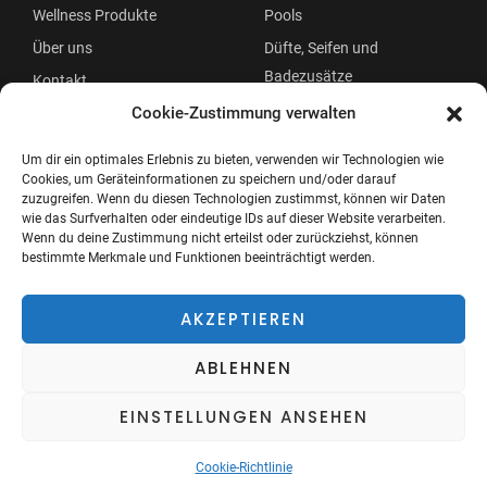
Wellness Produkte
Pools
Über uns
Düfte, Seifen und
Badezusätze
Kontakt
Beauty
Cookie-Zustimmung verwalten
Um dir ein optimales Erlebnis zu bieten, verwenden wir Technologien wie
Cookies, um Geräteinformationen zu speichern und/oder darauf
zuzugreifen. Wenn du diesen Technologien zustimmst, können wir Daten
wie das Surfverhalten oder eindeutige IDs auf dieser Website verarbeiten.
Wenn du deine Zustimmung nicht erteilst oder zurückziehst, können
bestimmte Merkmale und Funktionen beeinträchtigt werden.
Copyright © 2026 Wellness Oase
Menü
AKZEPTIEREN
ABLEHNEN
EINSTELLUNGEN ANSEHEN
Cookie-Richtlinie