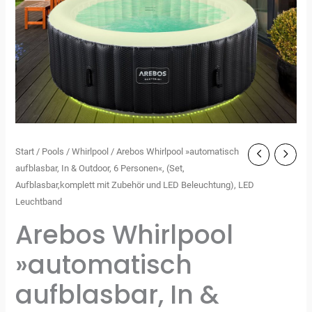
Start
/
Pools
/
Whirlpool
/ Arebos Whirlpool »automatisch
aufblasbar, In & Outdoor, 6 Personen«, (Set,
Aufblasbar,komplett mit Zubehör und LED Beleuchtung), LED
Leuchtband
Arebos Whirlpool
»automatisch
aufblasbar, In &