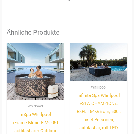
Ähnliche Produkte
Whirlpool
Infinite Spa Whirlpool
»SPA CHAMPION«,
Whirlpool
BxH: 154×65 cm, 600l,
mSpa Whirlpool
bis 4 Personen,
»Frame Mono F-MO061
aufblasbar, mit LED
aufblasbarer Outdoor