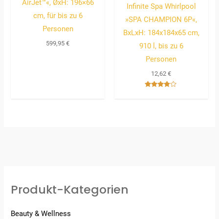
AirJet™«, ØxH: 196×66
Infinite Spa Whirlpool
cm, für bis zu 6
»SPA CHAMPION 6P«,
Personen
BxLxH: 184x184x65 cm,
599,95
€
910 l, bis zu 6
Personen
12,62
€
Bewertet
mit
3.67
von 5
Produkt-Kategorien
Beauty & Wellness