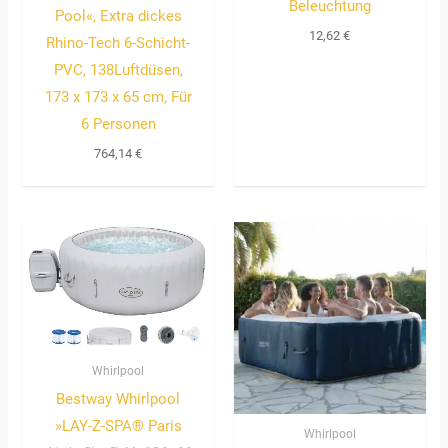
Beleuchtung
Pool«, Extra dickes
12,62
€
Rhino-Tech 6-Schicht-
PVC, 138Luftdüsen,
173 x 173 x 65 cm, Für
6 Personen
764,14
€
Whirlpool
Bestway Whirlpool
»LAY-Z-SPA® Paris
Whirlpool