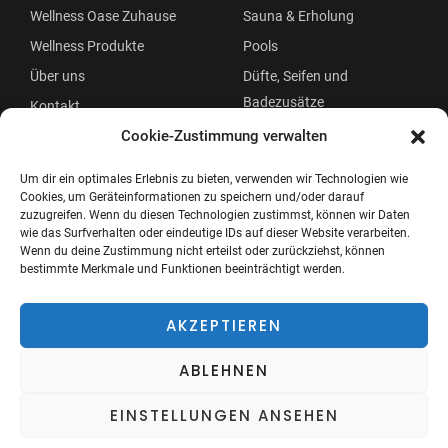
Wellness Oase Zuhause
Sauna & Erholung
Wellness Produkte
Pools
Über uns
Düfte, Seifen und
Badezusätze
Kontakt
Beauty
Cookie-Zustimmung verwalten
Um dir ein optimales Erlebnis zu bieten, verwenden wir Technologien wie
Cookies, um Geräteinformationen zu speichern und/oder darauf
zuzugreifen. Wenn du diesen Technologien zustimmst, können wir Daten
wie das Surfverhalten oder eindeutige IDs auf dieser Website verarbeiten.
Wenn du deine Zustimmung nicht erteilst oder zurückziehst, können
bestimmte Merkmale und Funktionen beeinträchtigt werden.
Copyright © 2026 Wellness Oase
Menü
AKZEPTIEREN
ABLEHNEN
EINSTELLUNGEN ANSEHEN