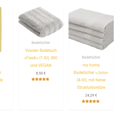
Badetücher
Vossen Badetuch
Badetücher
»Fresh« (1-St), BIO
my home
und VEGAN
r
Badetücher »Juna«
8,50
€
le
(4-St), mit feiner
Bewertet mit
«
Strukturbordüre
5.00
von 5
24,29
€
Bewertet mit
5.00
von 5