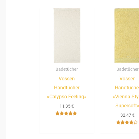
Badetücher
Badetücher
Vossen
Vossen
Handtücher
Handtüche
»Calypso Feeling«
»Vienna Sty
Supersoft
11,35
€
32,47
€
Bewertet mit
5.00
von 5
Bewertet
mit
3.67